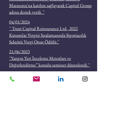
Maratonu'na katılım sağlayarak Capital Group
adına destek verdi. ''
04/01/2024
'' Trust Capital Reinsurance Ltd., 2022
Kurumlar Vergisi Sıralamasında Sigortacılık
Sektörü Vergi Onur Ödülü.''
21/06/2023
''Yangın Yeri İnceleme Metotları ve
Değerlendirme” konulu seminer düzenlendi.''
11/01/2022
'' Trust Capital Reinsurance Ltd. sektördeki
istikrarlı duruşunu kanıtladı.''
10/01/2022
''Trust Capital Reinsurance Ltd. DRC.'den
değerlendirme almayı başardı.''
Kurumsal
Gizlilik Politikası
İletişim