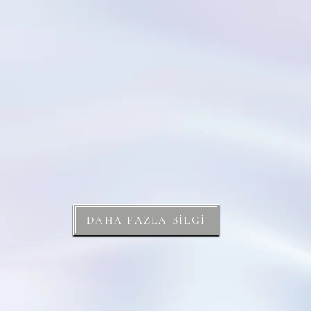
Kredi Notu
A
Kararlı
DAHA FAZLA BİLGİ